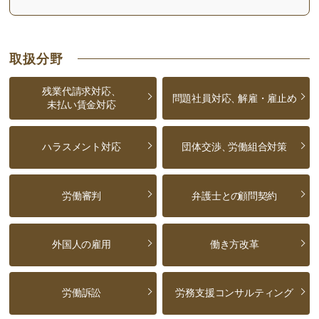
取扱分野
残業代請求対応、
問題社員対応、
解雇・雇止め
未払い賃金対応
ハラスメント対応
団体交渉、
労働組合対策
労働審判
弁護士との
顧問契約
外国人の雇用
働き方改革
労働訴訟
労務支援コンサルティング