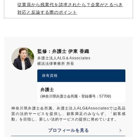
従業員から残業代を請求されたら？企業がとるべき
対応と反論する際のポイント
「残業代」とは何か？－ 割増賃金が発生する3つの
「労働」
残業代請求を和解で解決する場合の注意点－和解と
賃金債権放棄
監修：弁護士 伊東 香織
管理職と残業代請求－管理監督者とは
弁護士法人ALG＆Associates
横浜法律事務所 所長
残業許可制でダラダラ残業を防ぐ！
保有資格
弁護士
(神奈川県弁護士会所属・登録番号：57708)
神奈川県弁護士会所属。弁護士法人ALG&Associatesでは高品
質の法的サービスを提供し、顧客満足のみならず、「顧客感
動」を目指し、新しい法的サービスの提供に努めています。
プロフィールを見る