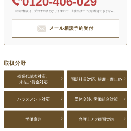
0120-406-029
※法律相談は、受付予約後となりますので、
直接弁護士にはお繋ぎできません。
メール相談予約受付
取扱分野
残業代請求対応、
問題社員対応、
解雇・雇止め
未払い賃金対応
ハラスメント対応
団体交渉、
労働組合対策
労働審判
弁護士との
顧問契約