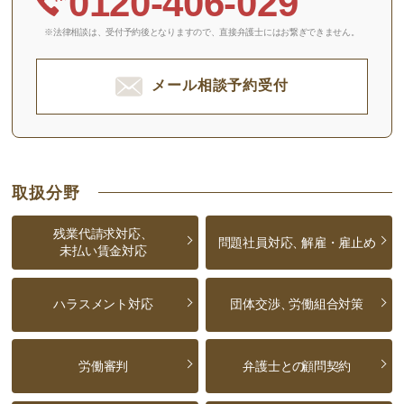
0120-406-029
※法律相談は、受付予約後となりますので、
直接弁護士にはお繋ぎできません。
メール相談予約受付
取扱分野
残業代請求対応、
問題社員対応、
解雇・雇止め
未払い賃金対応
ハラスメント対応
団体交渉、
労働組合対策
労働審判
弁護士との
顧問契約