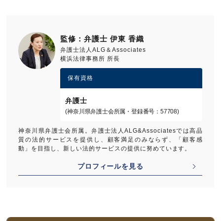
不当解雇の労働審判で会社側が主張すべき反論、答
弁書のポイント
労働審判制度の解決金の相場について
監修：弁護士 伊東 香織
弁護士法人ALG＆Associates
答弁書を書くうえでのポイントについて解説
横浜法律事務所 所長
申し立てがあった場合の会社側の対応のポイント
保有資格
労働審判制度の手続の流れ
労働審判を起こされる場合の想定される争点
弁護士
(神奈川県弁護士会所属・登録番号：57708)
労働審判に対応するうえでの初動対応の重要性
在籍したまま残業代を請求された場合の対応
神奈川県弁護士会所属。弁護士法人ALG&Associatesでは高品
質の法的サービスを提供し、顧客満足のみならず、「顧客感
労働審判制度の概要
動」を目指し、新しい法的サービスの提供に努めています。
プロフィールを見る