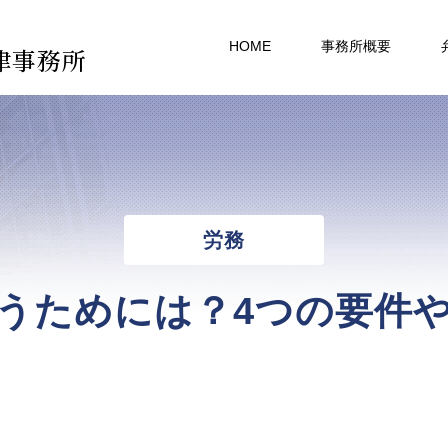
HOME
事務所概要
律事務所
労務
うためには？4つの要件