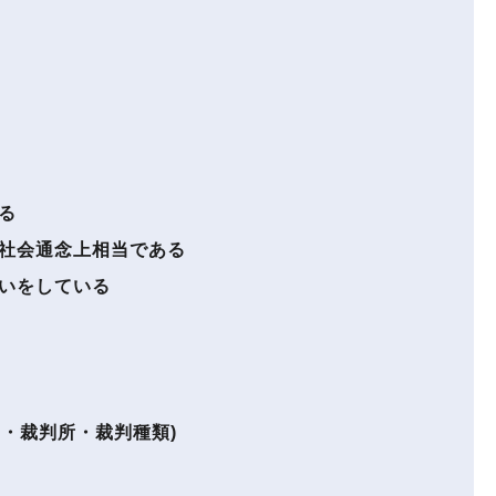
る
社会通念上相当である
いをしている
？
・裁判所・裁判種類)