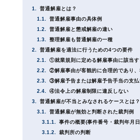
1.
普通解雇とは？
1.1.
普通解雇事由の具体例
1.2.
普通解雇と懲戒解雇の違い
1.3.
整理解雇も普通解雇の一種
2.
普通解雇を適法に行うための4つの要件
2.1.
①就業規則に定める解雇事由に該当す
2.2.
②解雇事由が客観的に合理的であり、
2.3.
③解雇予告または解雇予告手当の支払
2.4.
④法令上の解雇制限に違反しない
3.
普通解雇が不当とみなされるケースとは
3.1.
普通解雇が無効と判断された裁判例
3.1.1.
事件の概要(事件番号・裁判年月日
3.1.2.
裁判所の判断