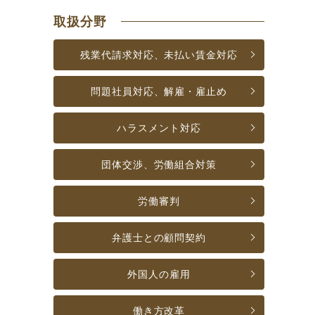
取扱分野
残業代請求対応、
未払い賃金対応
問題社員対応、
解雇・雇止め
ハラスメント対応
団体交渉、
労働組合対策
労働審判
弁護士との
顧問契約
外国人の雇用
働き方改革