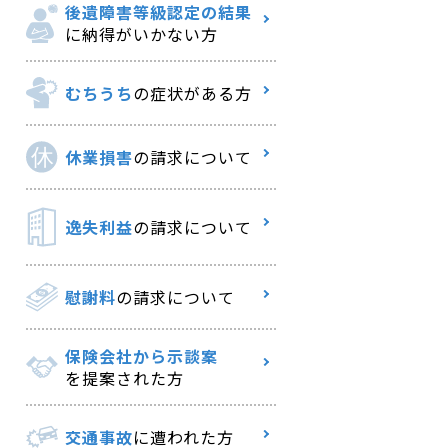
後遺障害等級認定の結果
に納得がいかない方
むちうち
の症状がある方
休業損害
の請求について
逸失利益
の請求について
慰謝料
の請求について
保険会社から示談案
を提案された方
交通事故
に遭われた方