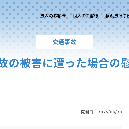
法人のお客様
個人のお客様
横浜法律事
客様ご相談
個人のお客様ご相談
交通事故
専用サイト
交通事故
労務専用サイト
医療過誤
故の被害に遭った場合の
離婚問題
刑事事件
相続問題
損害賠償
更新日：2025/06/23