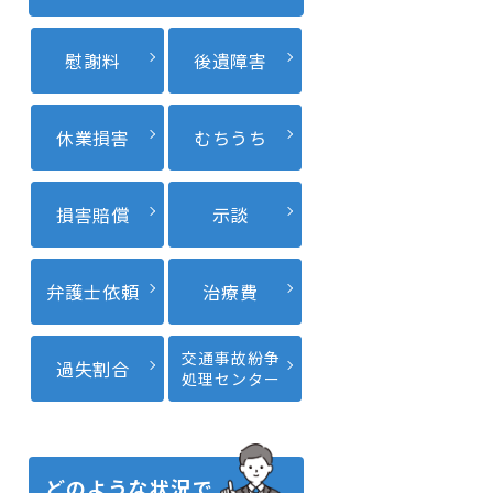
慰謝料
後遺障害
休業損害
むちうち
損害賠償
示談
弁護士依頼
治療費
交通事故紛争
過失割合
処理センター
どのような状況で