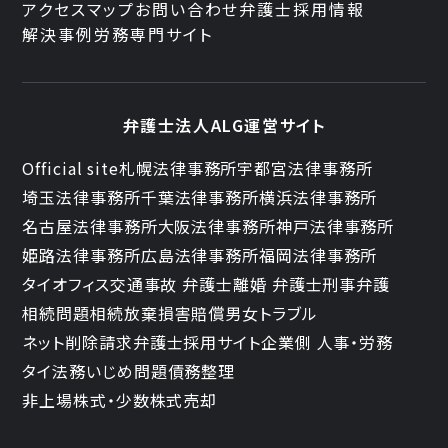
アクセスマップ
お問い合わせ
弁護士採用情報
解決事例
労務専門サイト
弁護士法人ALG運営サイト
Official site
札幌法律事務所
宇都宮法律事務所
埼玉法律事務所
千葉法律事務所
横浜法律事務所
名古屋法律事務所
大阪法律事務所
神戸法律事務所
姫路法律事務所
広島法律事務所
福岡法律事務所
タイオフィス
交通事故 弁護士
離婚 弁護士
刑事弁護
相続問題
相続放棄
損害賠償
男女トラブル
ネット削除請求
弁護士採用サイト
企業側 人事・労務
タイ法務
いじめ問題
債務整理
非上場株式・少数株式売却