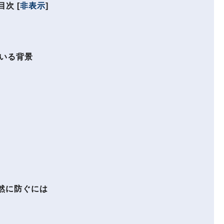
目次
[
非表示
]
いる背景
然に防ぐには