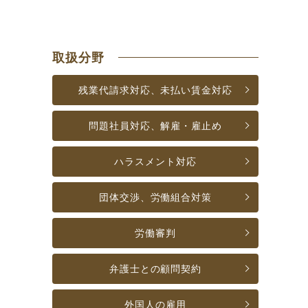
取扱分野
残業代請求対応、
未払い賃金対応
問題社員対応、
解雇・雇止め
ハラスメント対応
団体交渉、
労働組合対策
労働審判
弁護士との
顧問契約
外国人の雇用