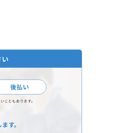
さい
後払い
ないこともあります。
します。