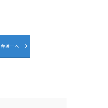
は弁護士へ