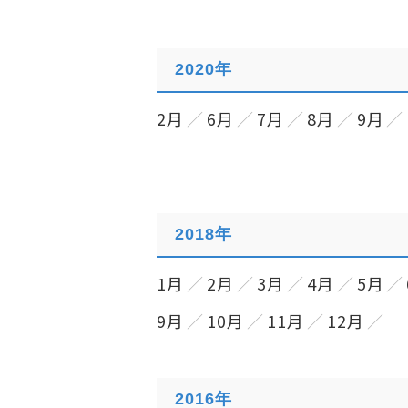
2020年
2月
6月
7月
8月
9月
2018年
1月
2月
3月
4月
5月
9月
10月
11月
12月
2016年