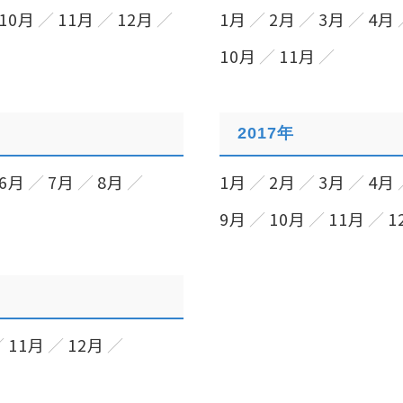
10月
11月
12月
1月
2月
3月
4月
10月
11月
2017年
6月
7月
8月
1月
2月
3月
4月
9月
10月
11月
1
11月
12月