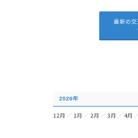
最新の交
2026年
12月
1月
2月
3月
4月