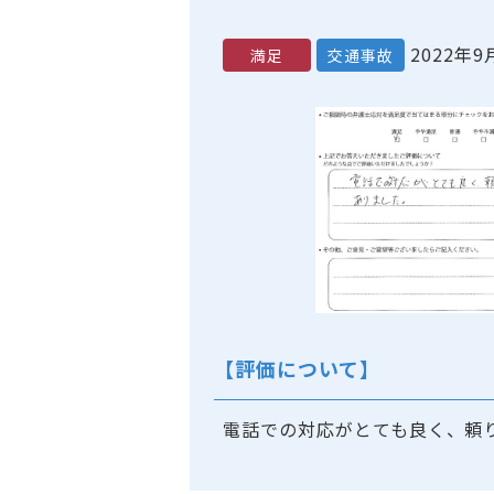
2022年9
満足
交通事故
【評価について】
電話での対応がとても良く、頼