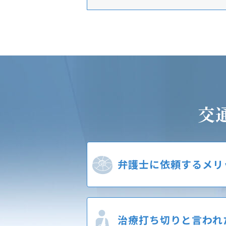
交
弁護士に
依頼するメリ
治療打ち切りと
言われ