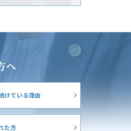
方へ
続けている理由
れた方