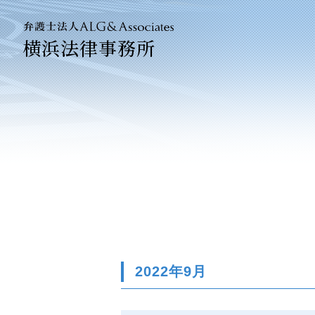
横浜法律事務所
法人のお
企業法務
2022年9月