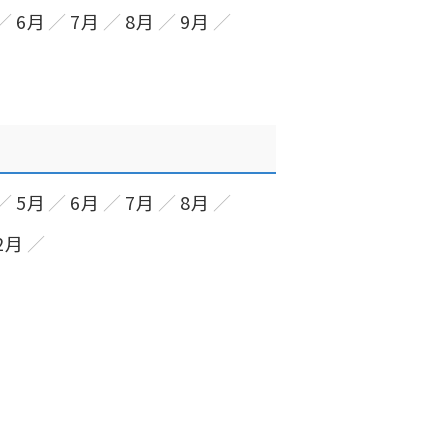
6月
7月
8月
9月
5月
6月
7月
8月
2月