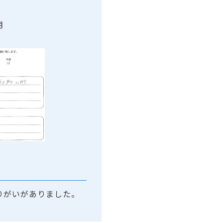
月
りがいがありました。