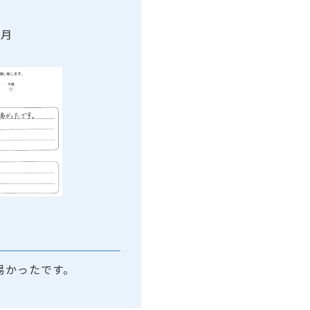
2月
易かったです。