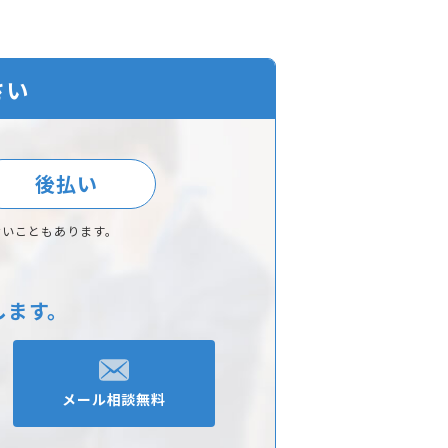
さい
後払い
ないこともあります。
します。
メール相談無料