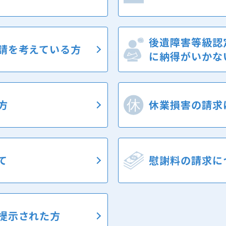
後遺障害等級認
請を考えている方
に納得がいかな
方
休業損害の
請求
て
慰謝料の
請求に
提示された方