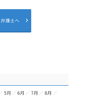
は弁護士へ
5月
6月
7月
8月