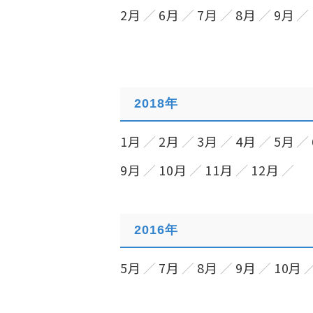
2月
6月
7月
8月
9月
2018年
1月
2月
3月
4月
5月
9月
10月
11月
12月
2016年
5月
7月
8月
9月
10月