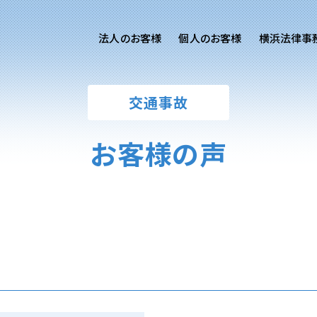
法人のお客様
個人のお客様
横浜法律事
客様ご相談
個人のお客様ご相談
交通事故
専用サイト
交通事故
労務専用サイト
医療過誤
お客様の声
離婚問題
刑事事件
相続問題
損害賠償