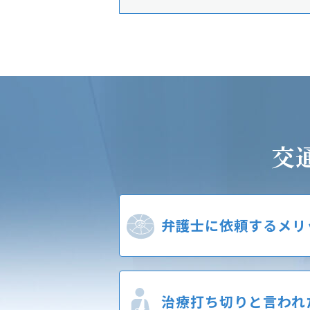
交
弁護士に
依頼するメリ
治療打ち切りと
言われ