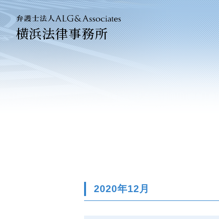
横浜法律事務所
法人のお
企業法務
2020年12月