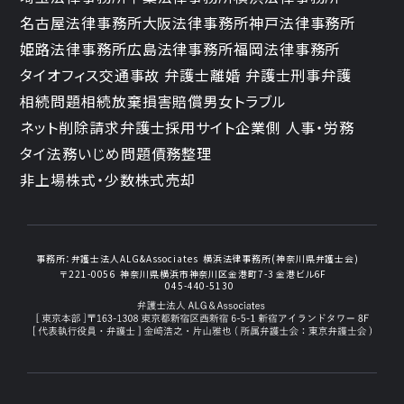
名古屋法律事務所
大阪法律事務所
神戸法律事務所
姫路法律事務所
広島法律事務所
福岡法律事務所
タイオフィス
交通事故 弁護士
離婚 弁護士
刑事弁護
相続問題
相続放棄
損害賠償
男女トラブル
ネット削除請求
弁護士採用サイト
企業側 人事・労務
タイ法務
いじめ問題
債務整理
非上場株式・少数株式売却
事務所：
弁護士法人ALG&Associates
横浜法律事務所(神奈川県弁護士会)
〒221-0056
神奈川県横浜市神奈川区金港町7-3
金港ビル6F
045-440-5130