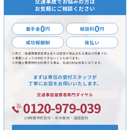
交通事故でお悩みの方は
お気軽にご相談ください
0
0
着手金
円
相談料
円
成功報酬制
後払い
※死亡・後遺障害認定済みまたは認定が見込まれる場合が対象です。
※事案によっては対応できないこともあります。
※弁護士費用特約を利用する場合、別途の料金体系となります。
まずは専任の受付スタッフが
丁寧にお話をお伺いいたします。
交通事故被害者
専門ダイヤル
0120-979-039
24時間予約受付・年中無休・通話無料