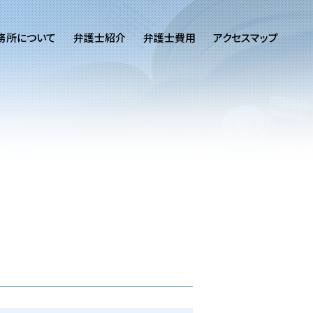
務所について
弁護士紹介
弁護士費用
アクセスマップ