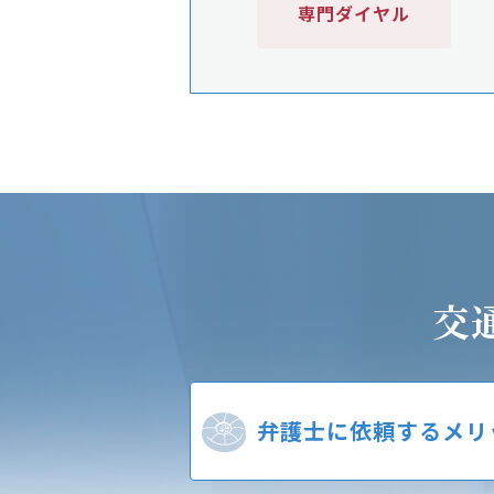
専門ダイヤル
交
弁護士に
依頼するメリ