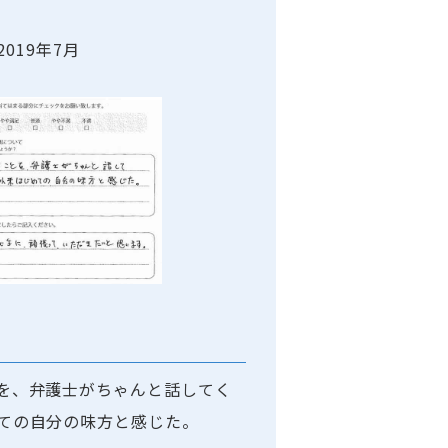
2019年7月
を、弁護士がちゃんと話してく
ての自分の味方と感じた。