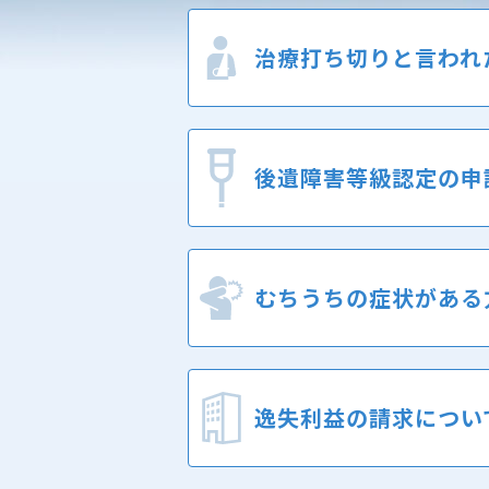
治療打ち切りと
言われ
後遺障害等級認定の
申
むちうちの症状
がある
逸失利益の
請求につい