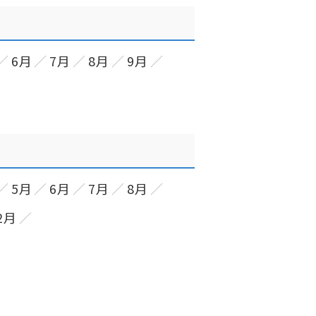
6月
7月
8月
9月
5月
6月
7月
8月
2月