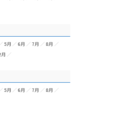
5月
6月
7月
8月
2月
5月
6月
7月
8月