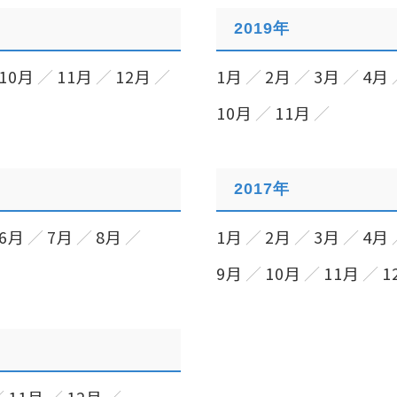
2019年
10月
11月
12月
1月
2月
3月
4月
10月
11月
2017年
6月
7月
8月
1月
2月
3月
4月
9月
10月
11月
1