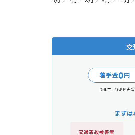
5月
7月
8月
9月
10月
交
0
着手金
円
※死亡・後遺障害認
まずは
交通事故被害者