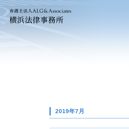
横浜法律事務所
法人のお
企業法務
2019年7月