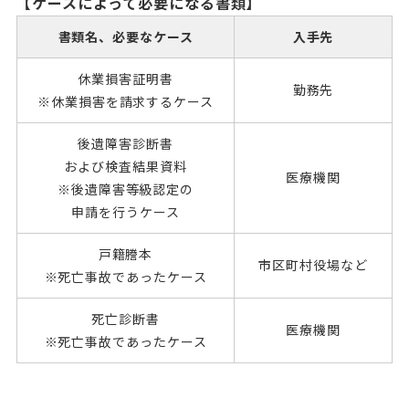
【ケースによって必要になる書類】
書類名、必要なケース
入手先
休業損害証明書
勤務先
※休業損害を
請求するケース
後遺障害診断書
および検査結果資料
医療機関
※後遺障害等級認定の
申請を行うケース
戸籍謄本
市区町村役場など
※死亡事故であった
ケース
死亡診断書
医療機関
※死亡事故であった
ケース