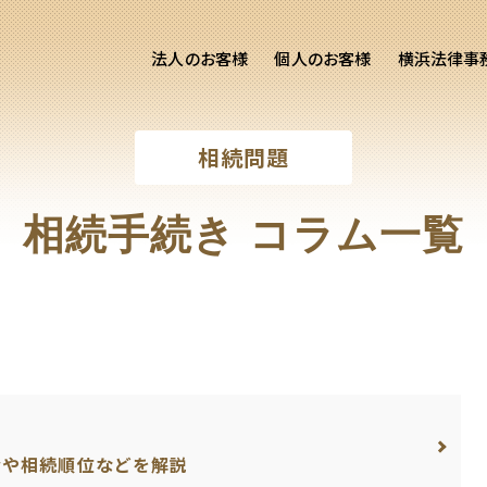
法人のお客様
個人のお客様
横浜法律事
客様ご相談
個人のお客様ご相談
相続問題
専用サイト
交通事故
労務専用サイト
医療過誤
相続手続き コラム一覧
離婚問題
刑事事件
相続問題
損害賠償
合や相続順位などを解説