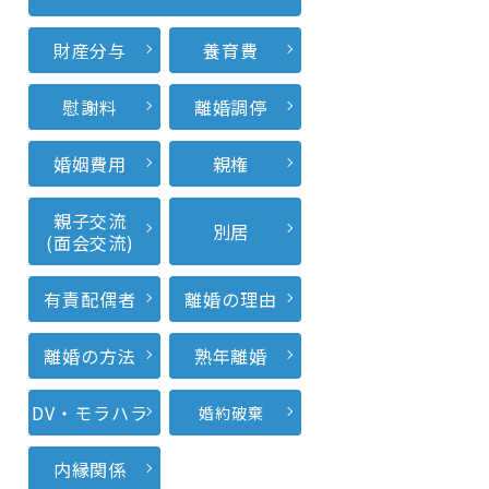
財産分与
養育費
慰謝料
離婚調停
婚姻費用
親権
親子交流
別居
(面会交流)
有責配偶者
離婚の理由
離婚の方法
熟年離婚
DV・モラハラ
婚約破棄
内縁関係