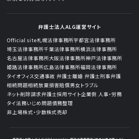
弁護士法人ALG運営サイト
Official site
札幌法律事務所
宇都宮法律事務所
埼玉法律事務所
千葉法律事務所
横浜法律事務所
名古屋法律事務所
大阪法律事務所
神戸法律事務所
姫路法律事務所
広島法律事務所
福岡法律事務所
タイオフィス
交通事故 弁護士
離婚 弁護士
刑事弁護
相続問題
相続放棄
損害賠償
男女トラブル
ネット削除請求
弁護士採用サイト
企業側 人事・労務
タイ法務
いじめ問題
債務整理
非上場株式・少数株式売却