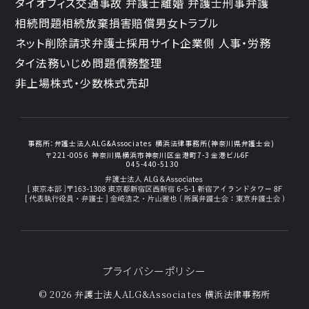
タイオフィス
交通事故 弁護士
離婚 弁護士
刑事弁護
相続問題
相続放棄
損害賠償
男女トラブル
ネット削除請求
弁護士採用サイト
企業側 人事・労務
タイ法務
いじめ問題
債務整理
非上場株式・少数株式売却
事務所：
弁護士法人ALG&Associates
横浜法律事務所(神奈川県弁護士会)
〒221-0056
神奈川県横浜市神奈川区金港町7-3
金港ビル6F
045-440-5130
プライバシーポリシー
© 2026 弁護士法人ALG&Associates
横浜法律事務所