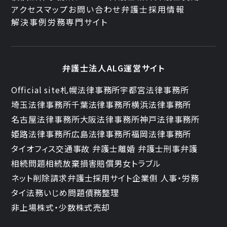
アクセスマップ
お問い合わせ
弁護士採用情報
解決事例
労務専門サイト
弁護士法人ALG運営サイト
Official site
札幌法律事務所
宇都宮法律事務所
埼玉法律事務所
千葉法律事務所
横浜法律事務所
名古屋法律事務所
大阪法律事務所
神戸法律事務所
姫路法律事務所
広島法律事務所
福岡法律事務所
タイオフィス
交通事故 弁護士
離婚 弁護士
刑事弁護
相続問題
相続放棄
損害賠償
男女トラブル
ネット削除請求
弁護士採用サイト
企業側 人事・労務
タイ法務
いじめ問題
債務整理
非上場株式・少数株式売却