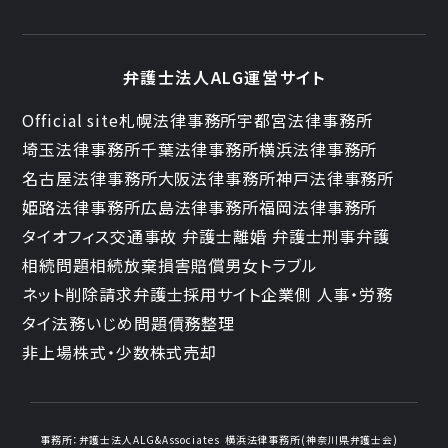
弁護士法人ALG運営サイト
Official site
札幌法律事務所
宇都宮法律事務所
埼玉法律事務所
千葉法律事務所
横浜法律事務所
名古屋法律事務所
大阪法律事務所
神戸法律事務所
姫路法律事務所
広島法律事務所
福岡法律事務所
タイオフィス
交通事故 弁護士
離婚 弁護士
刑事弁護
相続問題
相続放棄
損害賠償
男女トラブル
ネット削除請求
弁護士採用サイト
企業側 人事・労務
タイ法務
いじめ問題
債務整理
非上場株式・少数株式売却
事務所：
弁護士法人ALG&Associates
横浜法律事務所(神奈川県弁護士会)