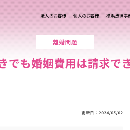
法人のお客様
個人のお客様
横浜法律事
客様ご相談
個人のお客様ご相談
離婚問題
専用サイト
交通事故
労務専用サイト
医療過誤
きでも婚姻費用は請求で
離婚問題
刑事事件
相続問題
損害賠償
更新日：2024/05/02