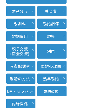
財産分与
養育費
慰謝料
離婚調停
婚姻費用
親権
親子交流
別居
(面会交流)
有責配偶者
離婚の理由
離婚の方法
熟年離婚
DV・モラハラ
婚約破棄
内縁関係