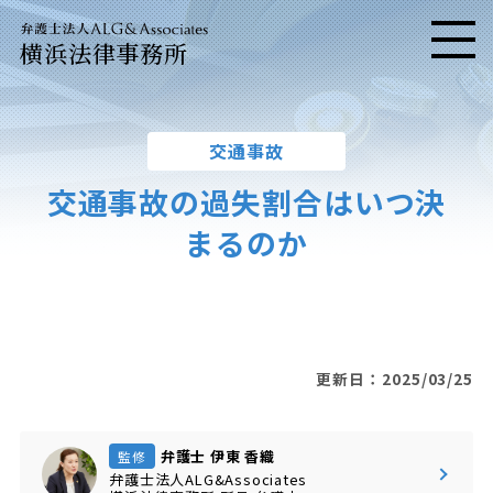
横浜法律事務所
メニ
交通事故
交通事故の過失割合はいつ決
まるのか
更新日：2025/03/25
弁護士 伊東 香織
監修
弁護士法人ALG&Associates