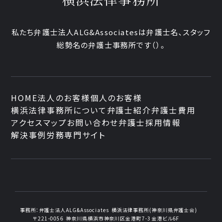
私たち弁護士法人ALG&Associatesは弁護士
名、
スタッフ
総勢
名の弁護士事務所です
（
）。
HOME
法人のお客様
個人のお客様
横浜法律事務所について
弁護士紹介
弁護士費用
アクセスマップ
お問い合わせ
弁護士採用情報
解決事例
労務専門サイト
事務所：
弁護士法人ALG&Associates
横浜法律事務所(神奈川県弁護士会)
〒221-0056
神奈川県横浜市神奈川区金港町7-3
金港ビル6F