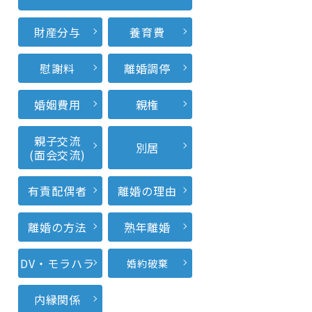
財産分与
養育費
慰謝料
離婚調停
婚姻費用
親権
親子交流
別居
(面会交流)
有責配偶者
離婚の理由
離婚の方法
熟年離婚
DV・モラハラ
婚約破棄
内縁関係