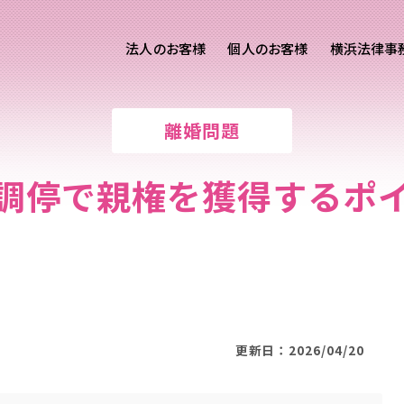
法人のお客様
個人のお客様
横浜法律事
客様ご相談
個人のお客様ご相談
離婚問題
専用サイト
交通事故
労務専用サイト
医療過誤
調停で親権を獲得するポ
離婚問題
刑事事件
相続問題
損害賠償
更新日：2026/04/20