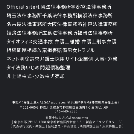
Official site
札幌法律事務所
宇都宮法律事務所
埼玉法律事務所
千葉法律事務所
横浜法律事務所
名古屋法律事務所
大阪法律事務所
神戸法律事務所
姫路法律事務所
広島法律事務所
福岡法律事務所
タイオフィス
交通事故 弁護士
離婚 弁護士
刑事弁護
相続問題
相続放棄
損害賠償
男女トラブル
ネット削除請求
弁護士採用サイト
企業側 人事・労務
タイ法務
いじめ問題
債務整理
非上場株式・少数株式売却
事務所：
弁護士法人ALG&Associates
横浜法律事務所(神奈川県弁護士会)
〒221-0056
神奈川県横浜市神奈川区金港町7-3
金港ビル6F
045-440-5130