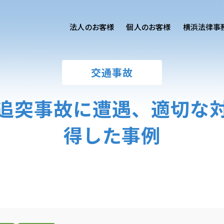
法人のお客様
個人のお客様
横浜法律事
客様ご相談
個人のお客様ご相談
交通事故
専用サイト
交通事故
労務専用サイト
医療過誤
追突事故に遭遇、適切な
離婚問題
刑事事件
得した事例
相続問題
損害賠償