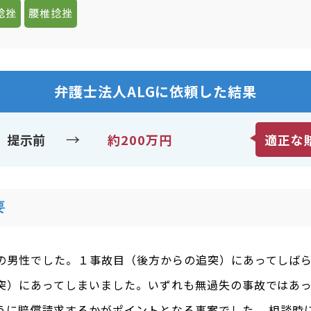
捻挫
腰椎捻挫
弁護士法人ALGに依頼した結果
→
提示前
約200万円
適正な
要
の男性でした。１事故目（後方からの追突）にあってしば
突）にあってしまいました。いずれも無過失の事故ではあ
うに賠償請求するかがポイントとなる事案でした。 相談時