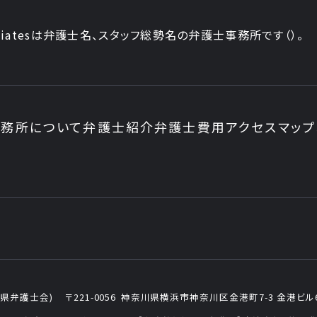
iatesは弁護士
名、
スタッフ
総勢
名の弁護士事務所です
（
）。
務所について
弁護士紹介
弁護士費用
アクセスマップ
県弁護士会)
〒221-0056
神奈川県横浜市神奈川区金港町7-3
金港ビル