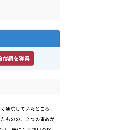
賠償額を獲得
らく通院していたところ、
ったものの、２つの事故が
には、既に１事故目の保