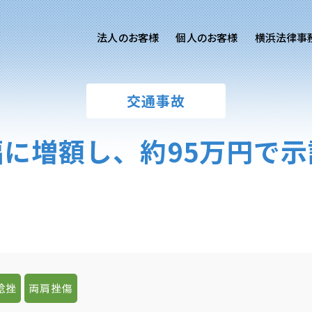
法人のお客様
個人のお客様
横浜法律事
客様ご相談
個人のお客様ご相談
交通事故
専用サイト
交通事故
労務専用サイト
医療過誤
に増額し、約95万円で
離婚問題
刑事事件
相続問題
損害賠償
捻挫
両肩挫傷