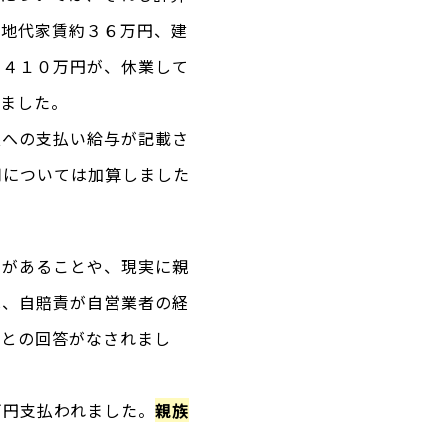
、地代家賃約３６万円、建
約４１０万円が、休業して
りました。
族への支払い給与が記載さ
用については加算しました
のがあることや、現実に親
は、自賠責が自営業者の経
るとの回答がなされまし
万円支払われました。
親族