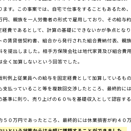
ります。この事案では、自宅で仕事をすることもあるため
万円、親族を一人労働者の形式で雇用しており、その給与
定経費であるとして、計算の基礎にできないかが争点とな
トの賃貸借契約書、組合から発行された組合費納付表、親
料を提出しました。相手方保険会社は地代家賃及び組合費
は全く加算しないという回答でした。
裁判例上従業員への給与を固定経費として加算しているも
も支払っていること等を複数回交渉したところ、最終的に
の基準に則り、売り上げの６０％を基礎収入として認容す
約５０万円であったところ、最終的には休業損害が約４０
ないという状態からは大幅に増額することができました。