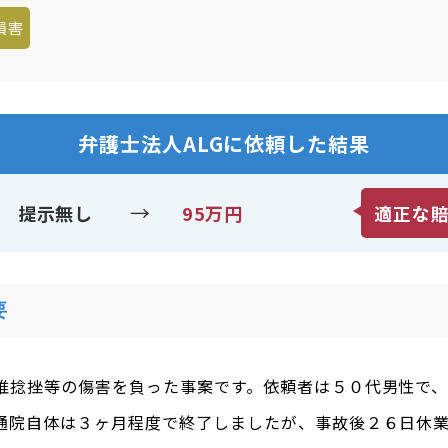
損害
弁護士法人ALGに依頼した結果
→
提示無し
95万円
適正な
要
椎捻挫等の傷害を負った事案です。依頼者は５０代男性で
通院自体は３ヶ月程度で終了しましたが、事故後２６日休