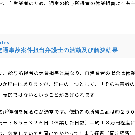
お、自営業者のため、通常の給与所得者の休業損害よりも
tes
交通事故案件担当弁護士の活動及び解決結果
た。給与所得者の休業損害と異なり、自営業者の場合は休
つか理由はありますが、理由の一つとして、「その被害者
一義的ではないということがあげられます。
の所得欄を見るのが通常です。依頼者の所得金額は約２５
円÷３６５日×２６日（休業した日数）＝約１８万円程度
は、休業していても固定でかかってしまう経費（固定経費