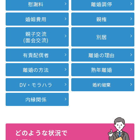
慰謝料
離婚調停
婚姻費用
親権
親子交流
別居
(面会交流)
有責配偶者
離婚の理由
離婚の方法
熟年離婚
DV・モラハラ
婚約破棄
内縁関係
どのような状況で