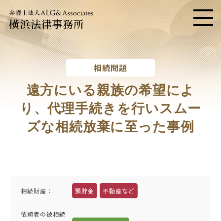
横浜法律事務所
メニ
相続問題
遠方にいる親族の希望によ
り、
代理手続きを行いスムー
ズな相続放棄に至った事例
相続財産：
預貯金
不動産など
依頼者の被相続