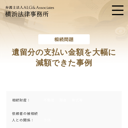
横浜法律事務所
メニ
相続問題
遺留分の支払い金額を大幅に
減額できた事例
相続財産：
不動産
現金
株式等
依頼者の被相続
人との関係：
子供