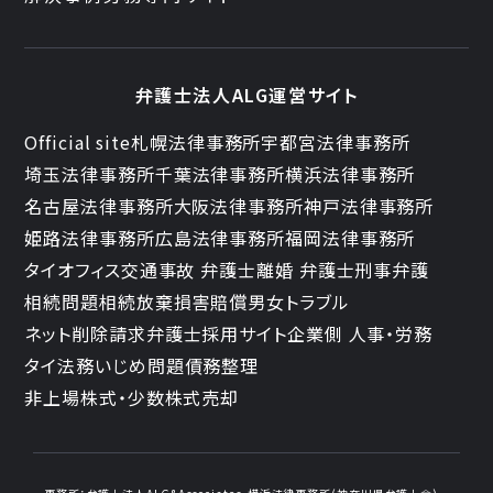
弁護士法人ALG運営サイト
Official site
札幌法律事務所
宇都宮法律事務所
埼玉法律事務所
千葉法律事務所
横浜法律事務所
名古屋法律事務所
大阪法律事務所
神戸法律事務所
姫路法律事務所
広島法律事務所
福岡法律事務所
タイオフィス
交通事故 弁護士
離婚 弁護士
刑事弁護
相続問題
相続放棄
損害賠償
男女トラブル
ネット削除請求
弁護士採用サイト
企業側 人事・労務
タイ法務
いじめ問題
債務整理
非上場株式・少数株式売却