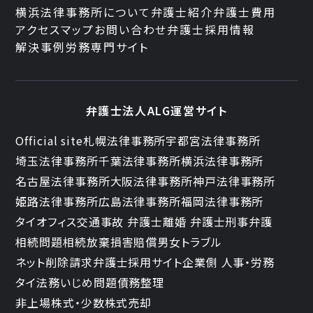
横浜法律事務所について
弁護士紹介
弁護士費用
アクセスマップ
お問い合わせ
弁護士採用情報
解決事例
労務専門サイト
弁護士法人ALG運営サイト
Official site
札幌法律事務所
宇都宮法律事務所
埼玉法律事務所
千葉法律事務所
横浜法律事務所
名古屋法律事務所
大阪法律事務所
神戸法律事務所
姫路法律事務所
広島法律事務所
福岡法律事務所
タイオフィス
交通事故 弁護士
離婚 弁護士
刑事弁護
相続問題
相続放棄
損害賠償
男女トラブル
ネット削除請求
弁護士採用サイト
企業側 人事・労務
タイ法務
いじめ問題
債務整理
非上場株式・少数株式売却