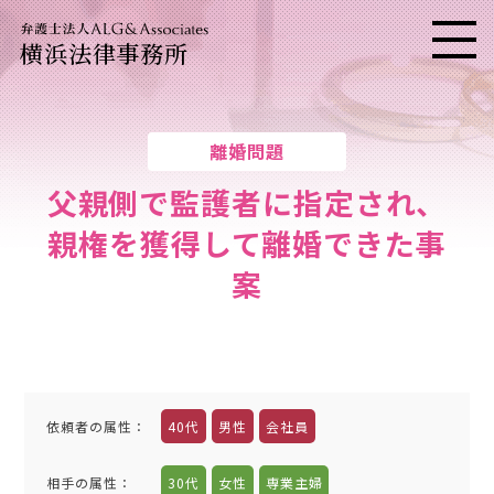
横浜法律事務所
メニ
離婚問題
父親側で監護者に指定され、
親権を獲得して離婚できた事
案
依頼者の属性
：
40代
男性
会社員
相手の属性
：
30代
女性
専業主婦