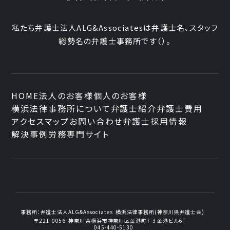
私たち弁護士法人ALG&Associatesは弁護士
名、
スタッフ
総勢
名の弁護士事務所です
（
）。
HOME
法人のお客様
個人のお客様
横浜法律事務所について
弁護士紹介
弁護士費用
アクセスマップ
お問い合わせ
弁護士採用情報
解決事例
労務専門サイト
事務所：
弁護士法人ALG&Associates
横浜法律事務所(神奈川県弁護士会)
〒221-0056
神奈川県横浜市神奈川区金港町7-3
金港ビル6F
045-440-5130