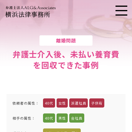
横浜法律事務所
メニ
離婚問題
弁護士介入後、未払い養育費
を回収できた事例
依頼者の属性
：
40代
女性
派遣社員
子供有
相手の属性
：
40代
男性
会社員