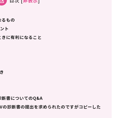
目次
[
非表示
]
なるもの
ント
ときに有利になること
き
診断書についてのQ&A
DVの診断書の提出を求められたのですがコピーした