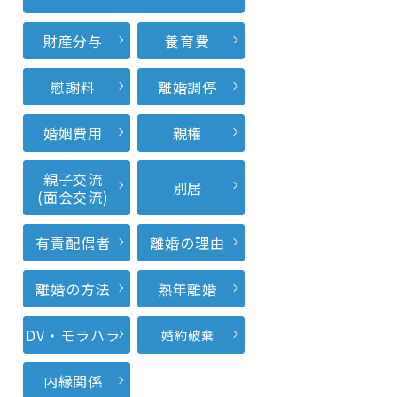
財産分与
養育費
慰謝料
離婚調停
婚姻費用
親権
親子交流
別居
(面会交流)
有責配偶者
離婚の理由
離婚の方法
熟年離婚
DV・モラハラ
婚約破棄
内縁関係