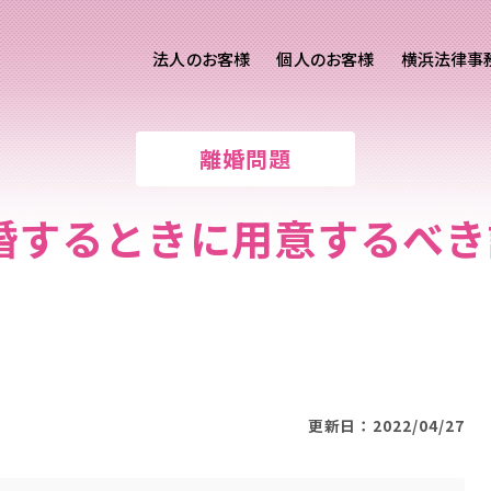
法人のお客様
個人のお客様
横浜法律事
客様ご相談
個人のお客様ご相談
離婚問題
専用サイト
交通事故
労務専用サイト
医療過誤
婚するときに用意するべ
離婚問題
刑事事件
相続問題
損害賠償
更新日：2022/04/27