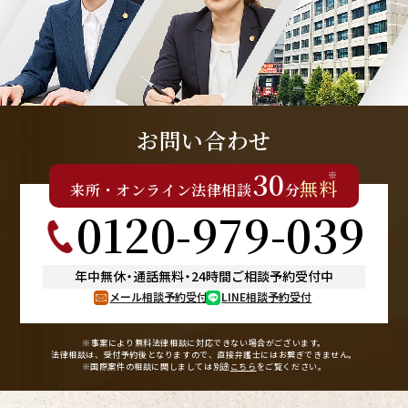
お問い合わせ
30
※
無料
来所
・
オンライン
法律相談
分
0120-979-039
年中無休
・
通話無料
・
24時間ご相談予約受付中
メール相談予約受付
LINE相談予約受付
※事案により無料法律相談に
対応できない場合がございます。
法律相談は、受付予約後となりますので、
直接弁護士にはお繋ぎできません。
※国際案件の相談に関しましては
別途
こちら
をご覧ください。