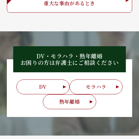
重大な事由が
あるとき
DV・モラハラ・熟年離婚
お困りの方は弁護士に
ご相談ください
DV
モラハラ
熟年離婚