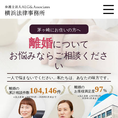
横浜法律事務所
メニ
茅ヶ崎にお住いの方へ
離婚
について
お悩みならご相談くださ
い
一人で悩まないでください。
私たちは、あなたの味方です。
97
離婚の
104,146
離婚の
%
件
お客様満足度
累計相談件数
※法人全体 ※2025年4月～
※法人全体 ※2007年6月～
2026年3月末まで
2026年3月末まで