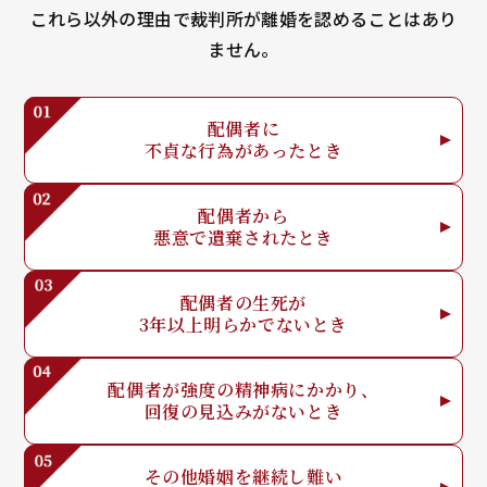
これら以外の理由で裁判所が離婚を認めることはあり
ません。
配偶者に
不貞な行為が
あったとき
配偶者から
悪意で
遺棄されたとき
配偶者の生死が
3年以上明らか
でないとき
配偶者が強度の
精神病にかかり、
回復の見込みが
ないとき
その他婚姻を
継続し難い