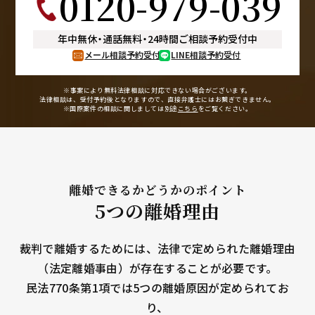
0120-979-039
年中無休
・
通話無料
・
24時間ご相談予約受付中
メール相談予約受付
LINE相談予約受付
※事案により無料法律相談に
対応できない場合がございます。
法律相談は、受付予約後となりますので、
直接弁護士にはお繋ぎできません。
※国際案件の相談に関しましては
別途
こちら
をご覧ください。
離婚できるかどうかのポイント
5つの離婚理由
裁判で離婚するためには、法律で定められた離婚理由
（法定離婚事由）が存在することが必要です。
民法770条第1項では5つの離婚原因が定められてお
り、