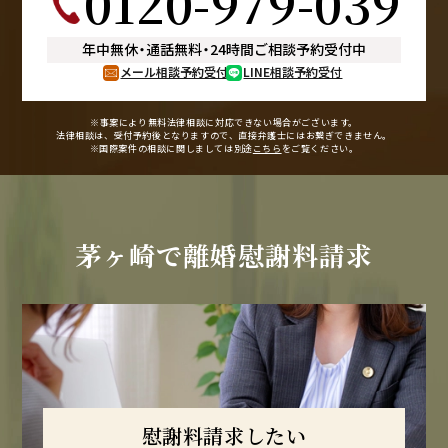
0120-979-039
年中無休
・
通話無料
・
24時間ご相談予約受付中
メール相談予約受付
LINE相談予約受付
※事案により無料法律相談に
対応できない場合がございます。
法律相談は、受付予約後となりますので、
直接弁護士にはお繋ぎできません。
※国際案件の相談に関しましては
別途
こちら
をご覧ください。
茅ヶ崎で
離婚慰謝料請求
慰謝料請求したい